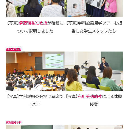
【写真】
伊藤瑞香准教授
が和裁に
【写真】学科施設見学ツアーを担
ついて説明しました
当した学生スタッフたち
健康栄養学科
【写真】学科説明の会場は満席で
【写真】
布川美穂助教
による体験
した！
授業
家政福祉学科