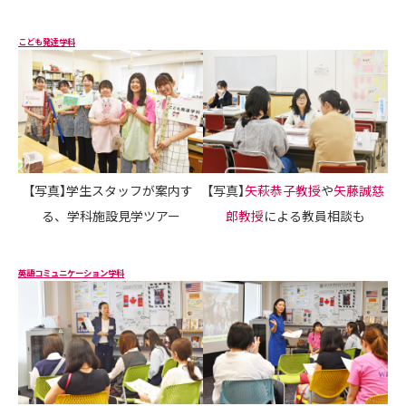
こども発達学科
【写真】学生スタッフが案内す
【写真】
矢萩恭子教授
や
矢藤誠慈
る、学科施設見学ツアー
郎教授
による教員相談も
英語コミュニケーション学科