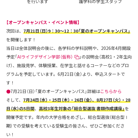
を行います
護学科の学生スタッフ
【オープンキャンパス・イベント情報】
次回は、
7月21日（日）9：30～12：30「夏のオープンキャンパス」
を開催します！
当日は全体説明会の後に、各学科の学科説明や、2026年4月開設
予定「
AIライフデザイン学部（仮称）
」の説明会（高校1・2年生向
け）、施設見学、体験授業、在学生と話せるコーナーなどのプロ
グラムを予定しています。6月21日（金）より、申込スタートで
す！
●
7月21日（日）「夏のオープンキャンパス」詳細は
こちらから
そして、
7月24日（水）・25日（木）・26日（金）、8月27日（火）・28
日（水）の5日間
、
高校3年生対象の「総合型選抜 書類作成講座」
を
開催予定です。年内の大学合格をめざし、総合型選抜（総合型Ⅰ
期）での受験を考えている受験生の皆さん、ぜひご参加くださ
い！