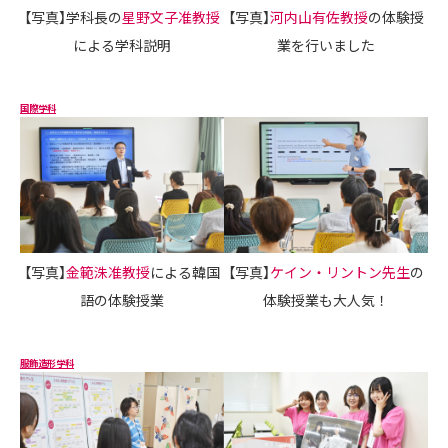
【写真】学科長の
星野文子准教授
【写真】
河内山有佐教授
の体験授
による学科説明
業を行いました
国際学科
【写真】
金範洙准教授
による韓国
【写真】
ケイン・リントン先生
の
語の体験授業
体験授業も大人気！
服飾造形学科