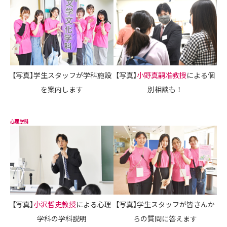
【写真】学生スタッフが学科施設
【写真】
小野真嗣准教授
による個
を案内します
別相談も！
心理学科
【写真】
小沢哲史教授
による心理
【写真】学生スタッフが皆さんか
学科の学科説明
らの質問に答えます