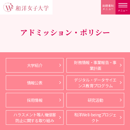
訪問者別
メニュー
メニュー
アドミッション・ポリシー
財務情報・事業報告・事
大学紹介
業計画
デジタル・データサイエ
情報公表
ンス教育プログラム
採用情報
研究活動
ハラスメント等人権侵害
和洋Well-beingプロジェ
防止に関する取り組み
クト