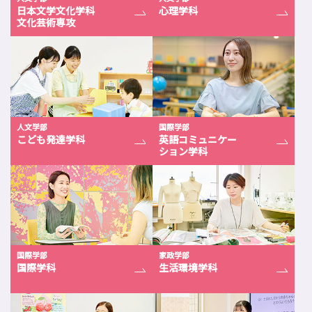
日本文学文化学科
心理学科
文化芸術専攻
人文学部
国際学部
こども発達学科
英語コミュニケー
ション学科
国際学部
家政学部
国際学科
生活環境学科