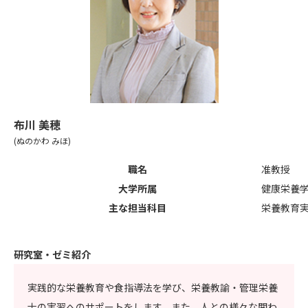
布川 美穂
(ぬのかわ みほ)
職名
准教授
大学所属
健康栄養
主な担当科目
栄養教育
研究室・ゼミ紹介
実践的な栄養教育や食指導法を学び、栄養教諭・管理栄養
士の実習へのサポートをします。また、人との様々な関わ