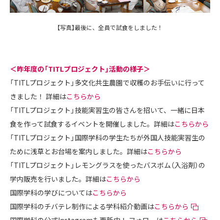
【写真】最後に、全員で試食をしました！
＜昨年度の「TITLプロジェクト」活動の様子＞
「TITLプロジェクト」多文化共生農園で収穫のお手伝いに行って
きました！ 詳細は
こちらから
「TITLプロジェクト」技能実習生の皆さんを招いて、一緒に日本
食を作って試食するイベントを開催しました。詳細は
こちらから
「TITLプロジェクト」国際学科の学生たちが外国人技能実習生の
ために浅草とお台場を案内しました。詳細は
こちらから
「TITLプロジェクト」レモングラスを使ったバスボム（入浴剤）の
学内販売を行いました。詳細は
こちらから
国際学科の学びについては
こちらから
国際学科のチバテレ制作による学科紹介動画は
こちらから
国際学科の公式Instagramも更新中！ フォローは
こちらから