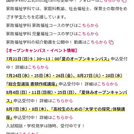
家政福祉学科では、家庭科教諭、社会福祉士、保育士の取得をめ
ざす学生たちを応援しています。
家政福祉学科 家政福祉コースの学びは
こちらから
家政福祉学科 児童福祉コースの学びは
こちらから
家政福祉学科の紹介動画を公開中！ 動画は
こちらから
【オープンキャンパス・イベント情報】
7月21日（日）9：30～13：00「夏のオープンキャンパス」
申込受付
中！ 詳細は
こちらから
7月24日（水）・25日（木）・26日（金）、8月27日（火）・28日（水）
「総合型選抜 書類作成講座」
申込受付中！ 詳細は
こちらから
8月4日（日）・11日（日祝）・25日（日）、「夏休みオープンキャンパ
ス」
申込受付中！ 詳細は
こちらから
8月7日（水）・8日（木）、「高校生のための『大学での探究』体験講
座」
申込受付中！ 詳細は
こちらから
入試相談・学校見学は随時、受付中です！
詳細は
こちらから