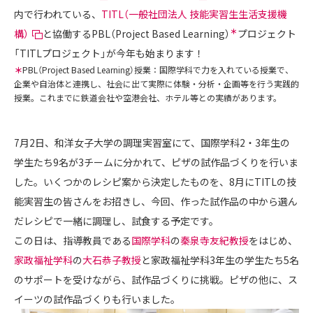
内で行われている、
TITL（一般社団法人 技能実習生生活支援機
＊
構）
と協働するPBL（Project Based Learning）
プロジェクト
「TITLプロジェクト」が今年も始まります！
＊
PBL（Project Based Learning）授業：国際学科で力を入れている授業で、
企業や自治体と連携し、社会に出て実際に体験・分析・企画等を行う実践的
授業。これまでに鉄道会社や空港会社、ホテル等との実績があります。
7月2日、和洋女子大学の調理実習室にて、国際学科2・3年生の
学生たち9名が3チームに分かれて、ピザの試作品づくりを行いま
した。いくつかのレシピ案から決定したものを、8月にTITLの技
能実習生の皆さんをお招きし、今回、作った試作品の中から選ん
だレシピで一緒に調理し、試食する予定です。
この日は、指導教員である
国際学科
の
秦泉寺友紀教授
をはじめ、
家政福祉学科
の
大石恭子教授
と家政福祉学科3年生の学生たち5名
のサポートを受けながら、試作品づくりに挑戦。ピザの他に、ス
イーツの試作品づくりも行いました。