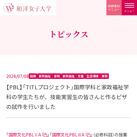
訪問者別
メニュー
メニュー
トピックス
2024/07/08
国際
家政福祉：家政
家政福祉：児童
生活環境：家政
【PBL】「TITLプロジェクト」国際学科と家政福祉学
科の学生たちが、技能実習生の皆さんと作るピザ
の試作を行いました
「
国際文化PBLⅡA
」「
国際文化PBLⅢA
」（必修科目）の授業