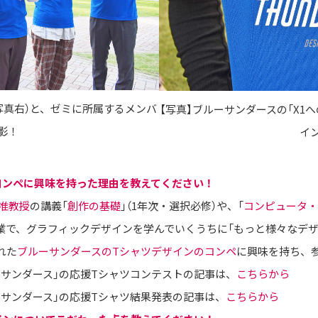
（写真右）と、ゼミに所属するメンバ
【写真】ブルーサンダースの「X1
影！
イ
ンコンペに興味を持った理由を教えてください！
准教授
の講義「
創作の基礎
」（1年次・選択必修）や、「
コンピュータ・
授業で、グラフィックデザインを学んでいくうちに「もっと様々なデ
れた
ブルーサンダースのTシャツデザインのコンペ
に興味を持ち、
サンダース」の応援Tシャツコンテストの記事は、
こちらから
サンダース」の応援Tシャツ結果発表の記事は、
こちらから