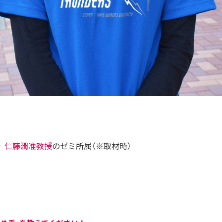
、
仁藤潤准教授
のゼミ所属（※取材時）