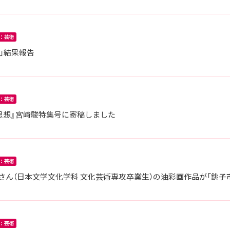
：芸術
会」結果報告
：芸術
思想』宮﨑駿特集号に寄稿しました
：芸術
実さん（日本文学文化学科 文化芸術専攻卒業生）の油彩画作品が「銚子
：芸術