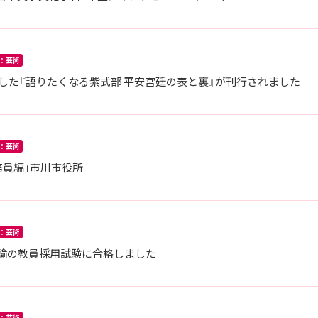
：芸術
した『語りたくなる紫式部 平安宮廷の表と裏』が刊行されました
：芸術
務員編」市川市役所
：芸術
教諭の教員採用試験に合格しました
：芸術