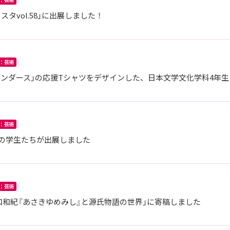
タvol.58」に出展しました！
：芸術
ンダース」の応援Tシャツをデザインした、日本文学文化学科4年
：芸術
科の学生たちが出展しました
：芸術
和和紀『あさきゆめみし』と源氏物語の世界」に寄稿しました