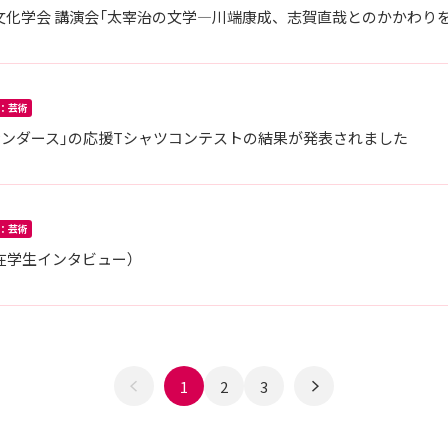
文学文化学会 講演会「太宰治の文学―川端康成、志賀直哉とのかかわり
：芸術
サンダース」の応援Tシャツコンテストの結果が発表されました
：芸術
在学生インタビュー）
1
2
3