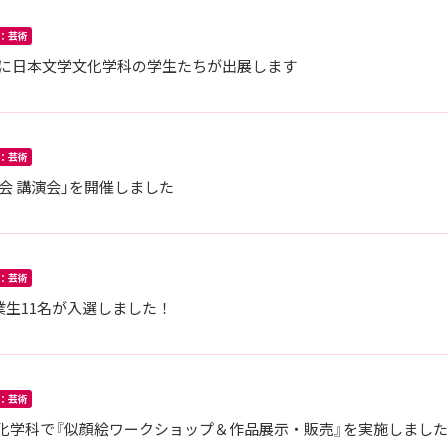
：芸術
37」に日本文学文化学科の学生たちが出展します
：芸術
会 講演会」を開催しました
：芸術
卒業生11名が入選しました！
：芸術
化学科で『似顔絵ワークショップ＆作品展示・販売』を実施しまし