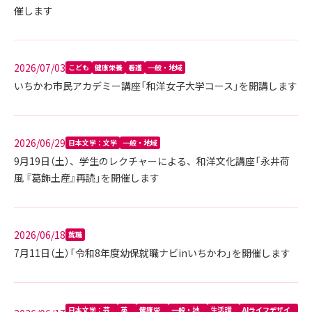
催します
2026/07/03
こども
健康栄養
看護
一般・地域
いちかわ市民アカデミー講座「和洋女子大学コース」を開講します
2026/06/29
日本文学：文学
一般・地域
9月19日（土）、学生のレクチャーによる、和洋文化講座「永井荷
風 『葛飾土産』再読」を開催します
2026/06/18
就職
7月11日（土）「令和8年度幼保就職ナビinいちかわ」を開催します
日本文学：芸
英
健康栄
一般・地
生活環
AIライフデザイ