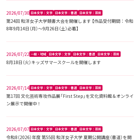
2026/07/30
日本文学：文学
日本文学：書道
日本文学：芸術
第24回 和洋女子大学競書大会を開催します 【作品受付期間：令和
8年9月14日（月）～9月26日（土）必着】
2026/07/22
一般・地域
日本文学：文学
日本文学：書道
日本文学：芸術
8月18日（火）キッズサマースクールを開催します
2026/07/14
日本文学：文学
日本文学：書道
日本文学：芸術
第17回 文化芸術専攻作品展「First Step」を文化資料館＆オンライ
ン展示で開催中！
2026/07/07
日本文学：文学
日本文学：書道
日本文学：芸術
令和8（2026）年度 第55回 和洋女子大学 夏期公開講座（書道）を開