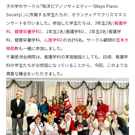
子大学のサークル「和洋ピアノソサィエティー（Wayo Piano
Society）」に所属する学生たちが、ボランティアでクリスマスコ
ンサートを行いました。参加した学生たちは、3年生2名（
看護学
科
、
健康栄養学科
）、2年生1名（看護学科）、1年生3名（看護学
科、健康栄養学科、
心理学科
）の合計6名。サークル顧問の
宮本大
樹助教
も一緒に参加しました。
千葉徳洲会病院は、看護学科の実習施設としても、日頃、看護学
科の学生たちがお世話になっていることから、今回、このような
貴重な機会をいただきました。