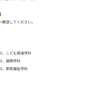
着
へ郵送してください。
科、こども発達学科
科、国際学科
科、家政福祉学科