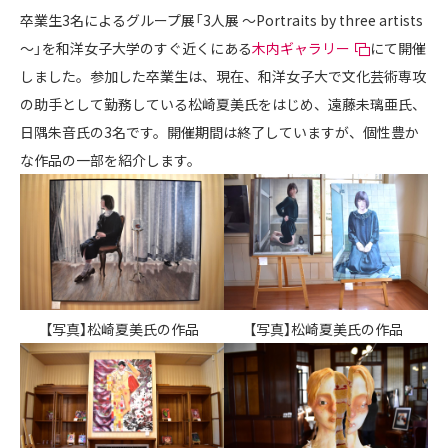
卒業生3名によるグループ展「3人展 ～Portraits by three artists
～」を和洋女子大学のすぐ近くにある
木内ギャラリー
にて開催
しました。参加した卒業生は、現在、和洋女子大で文化芸術専攻
の助手として勤務している松崎夏美氏をはじめ、遠藤未璃亜氏、
日隅朱音氏の3名です。開催期間は終了していますが、個性豊か
な作品の一部を紹介します。
【写真】松崎夏美氏の作品
【写真】松崎夏美氏の作品