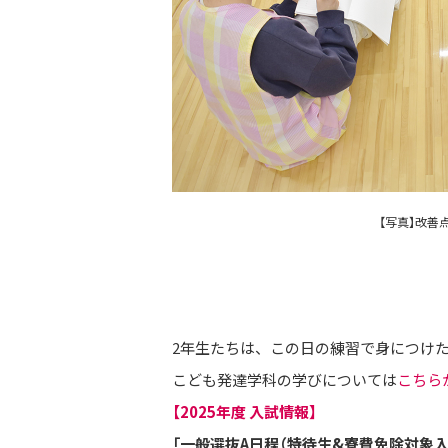
【写真】改
2年生たちは、この日の練習で身につけ
こども発達学科の学びについては
こちら
【2025年度 入試情報】
「一般選抜A日程（特待生&寮費免除対象入