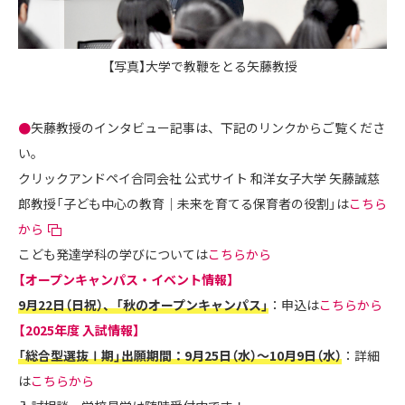
【写真】大学で教鞭をとる矢藤教授
●
矢藤教授のインタビュー記事は、下記のリンクからご覧くださ
い。
クリックアンドペイ合同会社 公式サイト 和洋女子大学 矢藤誠慈
郎教授「子ども中心の教育｜未来を育てる保育者の役割」は
こちら
から
こども発達学科の学びについては
こちらから
【オープンキャンパス・イベント情報】
9月22日（日祝）、「秋のオープンキャンパス」
：申込は
こちらから
【2025年度 入試情報】
「総合型選抜Ⅰ期」出願期間：9月25日（水）～10月9日（水）
：詳細
は
こちらから