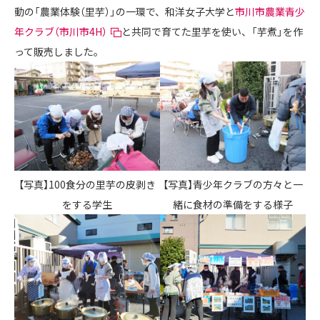
動の「農業体験（里芋）」の一環で、和洋女子大学と
市川市農業青少
年クラブ（市川市4H）
と共同で育てた里芋を使い、「芋煮」を作
って販売しました。
【写真】100食分の里芋の皮剥き
【写真】青少年クラブの方々と一
をする学生
緒に食材の準備をする様子