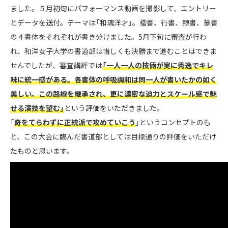
ました。５月初旬にパフォーマンス動画を撮影して、エントリー
とデータを送付。テーマは「和魂洋才」。楷書、行書、隷書、篆書
の４書体をそれぞれが書き分けました。5月下旬に審査が行わ
れ、和洋女子大学の書道部は惜しくも決勝まで進むことはできま
せんでしたが、審査講評では
「一人一人の技倆が実に秀逸でキレ
味に統一感がある。各書体の呼吸調和は同一人が書いたかの如く
美しい。この路線を継承され、更に濃密な迫力とスケール感で魅
せる演技を望む」
という評価をいただきました。
「
奇をてらわずに正統派で攻めていこう
」というコンセプトのも
と、この大会に臨んだ書道部としては目標通りの評価をいただけ
たものと思います。
ぜひ、和洋女子大学 書道部のパフォーマンスをご覧ください。