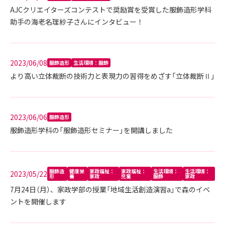
AJCクリエイターズコンテストで奨励賞を受賞した服飾造形学科
助手の海老名理紗子さんにインタビュー！
2023/06/08
服飾造形
生活環境：服飾
より高い立体裁断の技術力と表現力の習得をめざす「立体裁断Ⅱ」
2023/06/06
服飾造形
服飾造形学科の「服飾造形セミナー」を開講しました
服飾造
健康栄
家政福祉：
家政福祉：
生活環境：
生活環境：
2023/05/22
形
養
家政
児童
服飾
家政
7月24日（月）、家政学部の授業「地域生活創造演習a」で森のイベ
ントを開催します