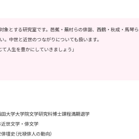
て対象とする研究室です。芭蕉・蕪村らの俳諧、西鶴・秋成・馬琴
い。中世と近世のつながりについても扱います。
じて人生を豊かにしていきましょう」
稲田大学大学院文学研究科博士課程満期退学
本近世文学・俳文学
世俳壇史（元禄俳人の動向）