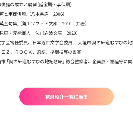
風俳諧の成立と展開（延宝期～享保期）
蕉と京都俳壇』（八木書店 2006）
蕉全句集』（角川ソフィア文庫 2010 共著）
見車・元禄百人一句』（岩波文庫 2020）
文学会常任委員、日本近世文学会委員、 大垣市 奥の細道むすびの地
ＡＺＺ、ＲＯＣＫ、落語、格闘技等の鑑賞
垣市 「奥の細道むすびの地記念館」 総合監修者、企画展・講座等に
教員紹介一覧に戻る