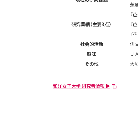
蕉
『芭
研究業績（主要3点）
『芭
『花
社会的活動
俳
趣味
Ｊ
その他
大
和洋女子大学 研究者情報 ▶