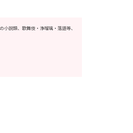
らの小説類、歌舞伎・浄瑠璃・落語等、