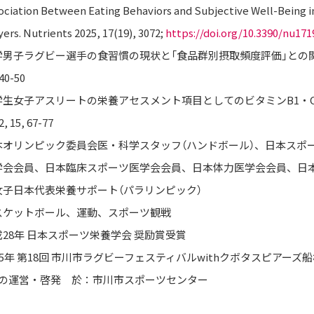
ociation Between Eating Behaviors and Subjective Well-Being 
yers. Nutrients 2025, 17(19), 3072;
https://doi.org/10.3390/nu17
学男子ラグビー選手の食習慣の現状と「食品群別摂取頻度評価」との関連性
 40-50
学生女子アスリートの栄養アセスメント項目としてのビタミンB1・C
2, 15, 67-77
本オリンピック委員会医・科学スタッフ（ハンドボール）、日本スポ
学会会員、日本臨床スポーツ医学会会員、日本体力医学会会員、日
女子日本代表栄養サポート（パラリンピック）
スケットボール、運動、スポーツ観戦
成28年 日本スポーツ栄養学会 奨励賞受賞
025年 第18回 市川市ラグビーフェスティバルwithクボタスピアー
」の運営・啓発 於：市川市スポーツセンター