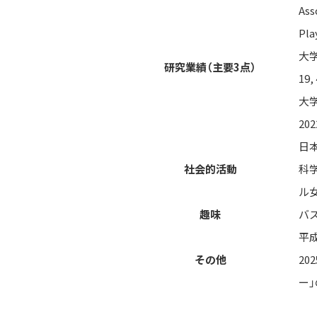
Ass
Pla
大
研究業績（主要3点）
19,
大
202
日
社会的活動
科
ル
趣味
バ
平
その他
2
ー