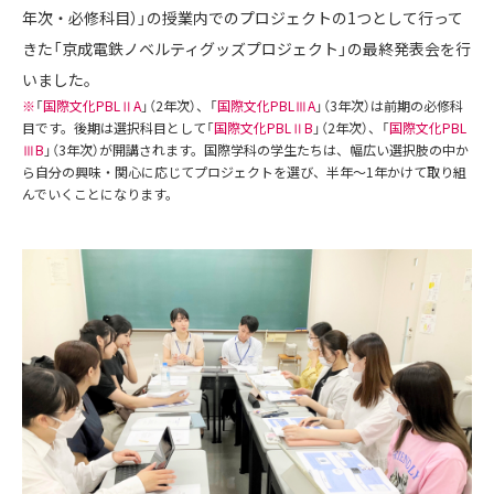
年次・必修科目）」の授業内でのプロジェクトの1つとして行って
きた「京成電鉄ノベルティグッズプロジェクト」の最終発表会を行
いました。
※
「
国際文化PBLⅡA
」（2年次）、「
国際文化PBLⅢA
」（3年次）は前期の必修科
目です。後期は選択科目として「
国際文化PBLⅡB
」（2年次）、「
国際文化PBL
ⅢB
」（3年次）が開講されます。国際学科の学生たちは、幅広い選択肢の中か
ら自分の興味・関心に応じてプロジェクトを選び、半年～1年かけて取り組
んでいくことになります。