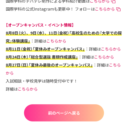
国際学科のチバテレ制作による学科紹介動画は
こちらから
国際学科の公式Instagramも更新中！ フォローは
こちらから
【オープンキャンパス・イベント情報】
8月8日（火）、9日（水）、11日（金祝）「高校生のための『大学での探
究』体験講座」
：詳細は
こちらから
8月11日（金祝）「夏休みオープンキャンパス」
：詳細は
こちらから
8月24日（木）「総合型選抜 書類作成講座」
：詳細は
こちらから
8月27日（日）「夏休み最後のオープンキャンパス」
：詳細は
こちら
から
入試相談・学校見学は随時受付中です！
詳細は
こちらから
前のページへ戻る