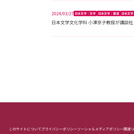
2024/03/27
日本文学：文学
日本文学：書道
日本文学
日本文学文化学科 小澤京子教授が講談社
このサイトについて
プライバシーポリシー
ソーシャルメディアポリシー
関連