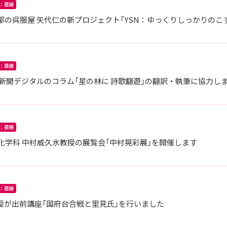
：芸術
の呉服屋 矢代仁の新プロジェクト「YSN：ゆっくりしっかりのこ
：芸術
新聞デジタルのコラム「星の林に 詩歌翻遊」の翻訳・執筆に協力し
：芸術
学文化学科 中村威久水教授の展覧会「中村晃彩展」を開催します
：芸術
授が出前講座「国府台合戦と里見氏」を行いました