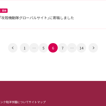
：芸術
「攻殻機動隊グローバルサイト」に寄稿しました
1
…
5
6
7
…
14
リンク
和洋学園について
サイトマップ