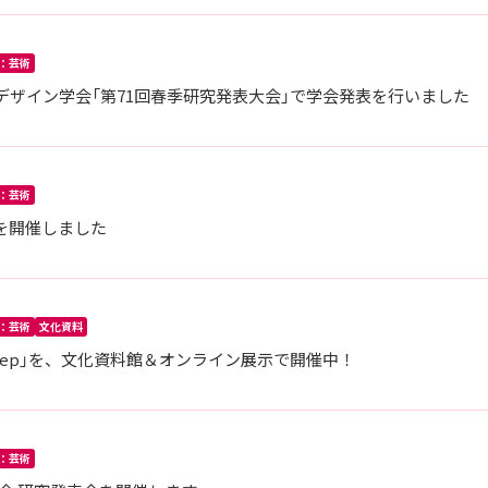
：芸術
ザイン学会「第71回春季研究発表大会」で学会発表を行いました
：芸術
会を開催しました
：芸術
文化資料
 Step」を、文化資料館＆オンライン展示で開催中！
：芸術