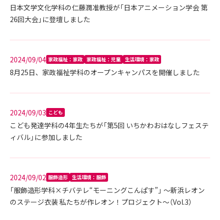
日本文学文化学科の仁藤潤准教授が「日本アニメーション学会 第
26回大会」に登壇しました
2024/09/04
家政福祉：家政
家政福祉：児童
生活環境：家政
8月25日、家政福祉学科のオープンキャンパスを開催しました
2024/09/03
こども
こども発達学科の4年生たちが「第5回 いちかわおはなしフェステ
ィバル」に参加しました
2024/09/02
服飾造形
生活環境：服飾
「服飾造形学科×チバテレ“モーニングこんぱす”」 ～新浜レオン
のステージ衣装 私たちが作レオン！プロジェクト～（Vol.3）