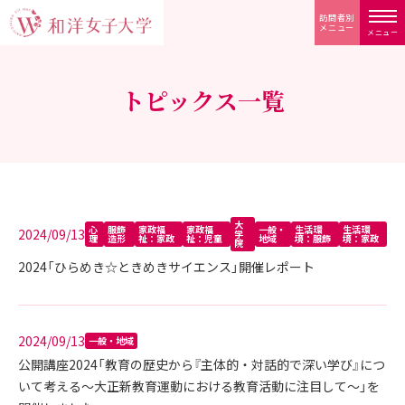
訪問者別
メニュー
メニュー
トピックス一覧
大
心
服飾
家政福
家政福
一般・
生活環
生活環
2024/09/13
学
理
造形
祉：家政
祉：児童
地域
境：服飾
境：家政
院
2024「ひらめき☆ときめきサイエンス」開催レポート
2024/09/13
一般・地域
公開講座2024「教育の歴史から『主体的・対話的で深い学び』につ
いて考える～大正新教育運動における教育活動に注目して～」を