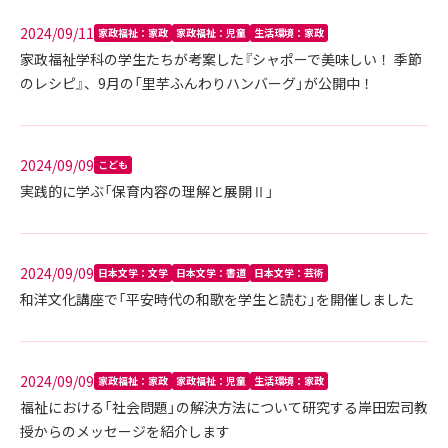
2024/09/11
家政福祉：家政
家政福祉：児童
生活環境：家政
家政福祉学科の学生たちが考案した『シャポーで美味しい！ 季節
のレシピ』、9月の「里芋ふんわりハンバーグ」が公開中！
2024/09/09
こども
実践的に学ぶ「保育内容の理解と展開Ⅱ」
2024/09/09
日本文学：文学
日本文学：書道
日本文学：芸術
和洋文化講座で「平安時代の和歌を学生と読む」を開催しました
2024/09/09
家政福祉：家政
家政福祉：児童
生活環境：家政
福祉における「社会問題」の解決方法について研究する岸田宏司教
授からのメッセージを紹介します