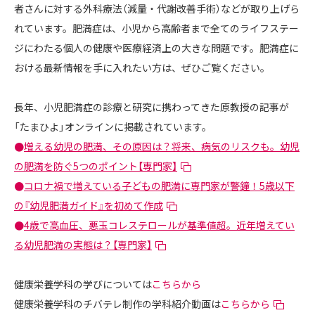
者さんに対する外科療法（減量・代謝改善手術）などが取り上げら
れています。肥満症は、小児から高齢者まで全てのライフステー
ジにわたる個人の健康や医療経済上の大きな問題です。肥満症に
おける最新情報を手に入れたい方は、ぜひご覧ください。
長年、小児肥満症の診療と研究に携わってきた原教授の記事が
「たまひよ」オンラインに掲載されています。
●
増える幼児の肥満、その原因は？将来、病気のリスクも。幼児
の肥満を防ぐ5つのポイント【専門家】
●
コロナ禍で増えている子どもの肥満に専門家が警鐘！5歳以下
の『幼児肥満ガイド』を初めて作成
●
4歳で高血圧、悪玉コレステロールが基準値超。近年増えてい
る幼児肥満の実態は？【専門家】
健康栄養学科の学びについては
こちらから
健康栄養学科のチバテレ制作の学科紹介動画は
こちらから