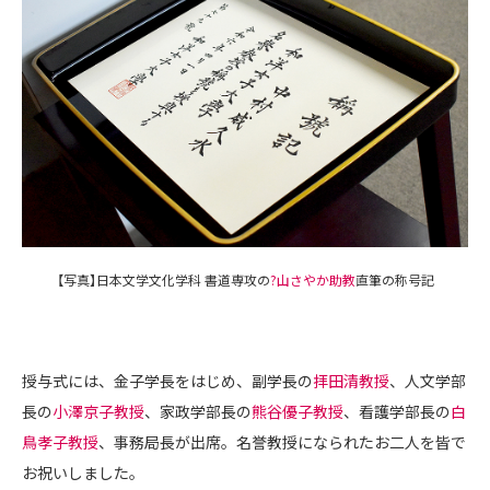
【写真】日本文学文化学科 書道専攻の
?山さやか助教
直筆の称号記
授与式には、金子学長をはじめ、副学長の
拝田清教授
、人文学部
長の
小澤京子教授
、家政学部長の
熊谷優子教授
、看護学部長の
白
鳥孝子教授
、事務局長が出席。名誉教授になられたお二人を皆で
お祝いしました。