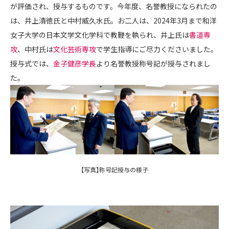
が評価され、授与するものです。今年度、名誉教授になられたの
は、井上清徳氏と中村威久水氏。お二人は、2024年3月まで和洋
女子大学の日本文学文化学科で教鞭を執られ、井上氏は
書道専
攻
、中村氏は
文化芸術専攻
で学生指導にご尽力くださいました。
授与式では、
金子健彦学長
より名誉教授称号記が授与されまし
た。
【写真】称号記授与の様子