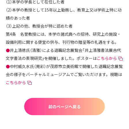
（1）本学の学長として在任した者
（2）本学の教授として15年以上勤務し、教育上又は学術上特に功
績のあった者
（3）上記の他、教授会が特に認めた者
第4条 名誉教授には、本学の諸式典への招待、研究上の施設・
設備利用に関する便宜の供与、刊行物の贈呈等の礼遇をする。
●
井上清徳氏（清雅）による退職記念展覧会「井上清雅書法展――古代
文字書法の表現研究――」を開催しました。ポスターは
こちらから
●
中村威久水氏（晃彩）が茂原市立美術館で開催した退職記念展覧
会の様子をバーチャルミュージアムでご覧いただけます。視聴は
こちらから
前のページへ戻る