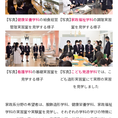
【写真】
健康栄養学科
の給食経営
【写真】
家政福祉学科
の調理実習
管理実習室を見学する様子
室を見学する様子
【写真】
看護学科
の基礎実習室を
【写真】
こども発達学科
では、こ
見学する様子
ども造形実習室にて実際の実習
を見学しました
家政系分野の希望者は、服飾造形学科、健康栄養学科、家政福祉
学科の実習室や実験室を見学し、それぞれの学科の学びの特徴に