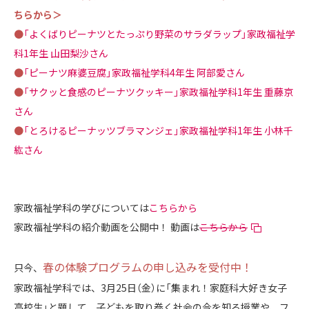
ちらから＞
●
「よくばりピーナツとたっぷり野菜のサラダラップ」家政福祉学
科1年生 山田梨沙さん
●
「ピーナツ麻婆豆腐」家政福祉学科4年生 阿部愛さん
●
「サクッと食感のピーナツクッキー」家政福祉学科1年生 重藤京
さん
●
「とろけるピーナッツブラマンジェ」家政福祉学科1年生 小林千
紘さん
家政福祉学科の学びについては
こちらから
家政福祉学科の紹介動画を公開中！ 動画は
こちらから
春の体験プログラムの申し込みを受付中！
只今、
家政福祉学科では、3月25日（金）に「集まれ！家庭科大好き女子
高校生」と題して、子どもを取り巻く社会の今を知る授業や、フ