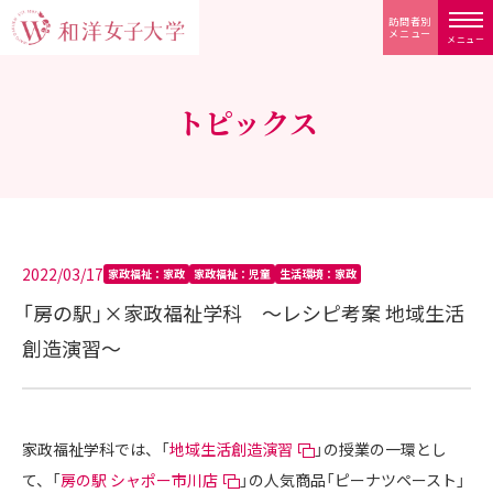
訪問者別
メニュー
メニュー
トピックス
2022/03/17
家政福祉：家政
家政福祉：児童
生活環境：家政
「房の駅」×家政福祉学科 ～レシピ考案 地域生活
創造演習～
家政福祉学科では、「
地域生活創造演習
」の授業の一環とし
て、「
房の駅 シャポー市川店
」の人気商品「ピーナツペースト」