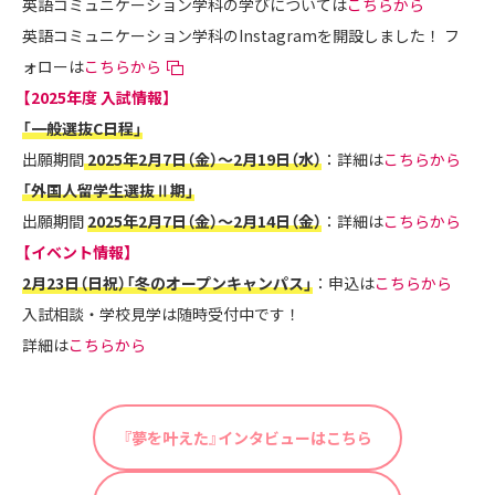
英語コミュニケーション学科の学びについては
こちらから
英語コミュニケーション学科のInstagramを開設しました！ フ
ォローは
こちらから
【2025年度 入試情報】
​​​​「一般選抜C日程」
出願期間
2025年2月7日（金）～2月19日（水）
：詳細は
こちらから
​​​​​​「外国人留学生選抜Ⅱ期」
出願期間
2025年2月7日（金）～2月14日（金）
：詳細は
こちらから
【イベント情報】
2月23日（日祝）「冬のオープンキャンパス」
：申込は
こちらから
入試相談・学校見学は随時受付中です！
詳細は
こちらから
『夢を叶えた』インタビューはこちら