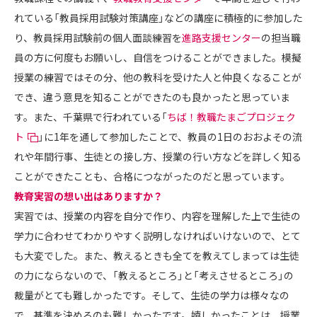
れている「教員採用試験対策講座」などの講座に積極的に参加した
り、教員採用試験前の個人面談練習を
進路支援センター
の担当職
員の方に何度もお願いし、自信をつけることができました。模擬
授業の練習ではその分、他の教科を受けた人と仲良くなることが
でき、違う意見を知ることができたのも良かったと思っていま
す。また、千葉県で行われている「
ちば！教職たまごプロジェク
ト
」に1年を通して参加したことで、教員の1日のおおよその流
れや年間行事、生徒との接し方、授業の行い方などを詳しく知る
ことができたことも、合格につながったのだと思っています。
――教育実習の想い出はありますか？
実習では、授業の内容を自分で作り、内容を理解した上で生徒の
学力に合わせてわかりやすく説明しなければいけないので、とて
も大変でした。また、教えるときも全てを教えてしまっては生徒
の力にならないので、「教えるところ」と「考えさせるところ」の
裁量がとても難しかったです。そして、生徒の学力は様々なの
で、基準を決めるのも難しかったです。嬉しかったことは、授業