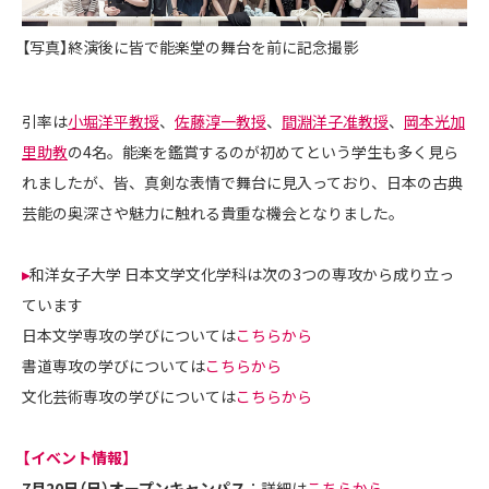
【写真】終演後に皆で能楽堂の舞台を前に記念撮影
引率は
小堀洋平教授
、
佐藤淳一教授
、
間淵洋子准教授
、
岡本光加
里助教
の4名。能楽を鑑賞するのが初めてという学生も多く見ら
れましたが、皆、真剣な表情で舞台に見入っており、日本の古典
芸能の奥深さや魅力に触れる貴重な機会となりました。
▸
和洋女子大学 日本文学文化学科は次の3つの専攻から成り立っ
ています
日本文学専攻の学びについては
こちらから
書道専攻の学びについては
こちらから
文化芸術専攻の学びについては
こちらから
【イベント情報】
7月20日（日）オープンキャンパス
：詳細は
こちらから