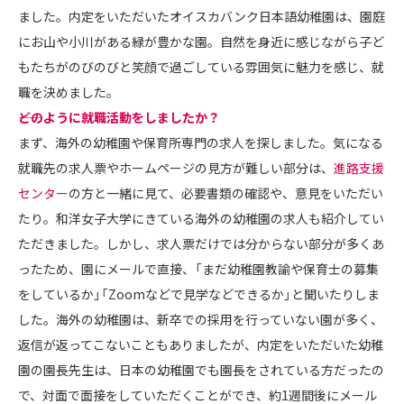
ました。内定をいただいたオイスカバンク日本語幼稚園は、園庭
にお山や小川がある緑が豊かな園。自然を身近に感じながら子ど
もたちがのびのびと笑顔で過ごしている雰囲気に魅力を感じ、就
職を決めました。
――どのように就職活動をしましたか？
まず、海外の幼稚園や保育所専門の求人を探しました。気になる
就職先の求人票やホームページの見方が難しい部分は、
進路支援
センター
の方と一緒に見て、必要書類の確認や、意見をいただい
たり。和洋女子大学にきている海外の幼稚園の求人も紹介してい
ただきました。しかし、求人票だけでは分からない部分が多くあ
ったため、園にメールで直接、「まだ幼稚園教諭や保育士の募集
をしているか」「Zoomなどで見学などできるか」と聞いたりしま
した。海外の幼稚園は、新卒での採用を行っていない園が多く、
返信が返ってこないこともありましたが、内定をいただいた幼稚
園の園長先生は、日本の幼稚園でも園長をされている方だったの
で、対面で面接をしていただくことができ、約1週間後にメール