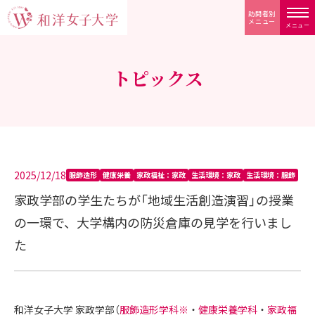
訪問者別
メニュー
メニュー
トピックス
2025/12/18
服飾造形
健康栄養
家政福祉：家政
生活環境：家政
生活環境：服飾
家政学部の学生たちが「地域生活創造演習」の授業
の一環で、大学構内の防災倉庫の見学を行いまし
た
和洋女子大学 家政学部（
服飾造形学科
※
・
健康栄養学科
・
家政福