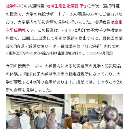
祉学科
※
）の共通科目「
地域生活創造演習
」（1年次・選択科目）
の授業で、大学の施設サポートチームの職員の方々にご協力いた
だき、大学構内の防災倉庫の見学を行いました。指導教員は
金指
有里佳助教
です。この授業は、市川市と和洋女子大学の包括協定
科目で、12回以上出席して所定の課題を提出すると、最終回の講
義で『防災・減災女性リーダー養成講座修了証』が授与されます。
※
服飾造形学科と家政福祉学科は生活環境学科として2026年4月開設
今回の授業テーマは「大学構内にある防災倉庫の見学と防災用品
の体験」。和洋女子大学は市川市の指定避難所になっており、大
学が管理する4カ所の倉庫があります。授業では、そのうちの2カ
所の倉庫を見学しました。