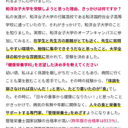
れるように心がけました。
――和洋女子大学を受験しようと思った理由、きっかけは何ですか？
私の友達が、和洋女子大学の付属高校である和洋国府台女子高等
学校に通っていたので、それがきっかけで、和洋女子大学のこと
を知りました。実際に、和洋女子大学のオープンキャンパスに参
加してみると、
在学生と先生方の距離がとても近く、先生に質問
しやすい環境や、勉強に集中できそうだなと思ったこと、大学全
体の和やかな雰囲気に
惹かれて、受験を決めました。
――「健康栄養学科」を志望した決め手を教えてください
幼い頃、私はよく体調を崩しがちだったこともあり、病院に行く
ことも薬を飲むことも苦手でした。その時の経験から、
「体調を
崩さなければ良いんだ！」と思い、たどり着いたのが「食」
でし
た。その時に、「日々の食事から健康になりたい！」と思ったこと
がきっかけで、病気の有無や年齢に関係なく、
人々の食と栄養を
サポートする専門家、「管理栄養士」をめざす
ようになりました。
管理栄養士国家試験の合格率が高い（
昨年度の合格率は93.5％
）、