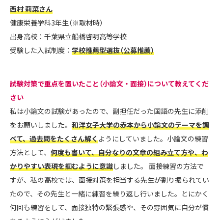
西村 莉菜さん
健康栄養学科3年生（※取材時）
出身高校：千葉県立船橋啓明高等学校
受験した入試制度：
学校推薦型選抜（公募推薦）
――試験対策で重点を置いたこと（小論文・面接）について教えてくだ
さい
私は小論文の試験があったので、副担任だった国語の先生に添削
をお願いしました。
和洋女子大学の赤本から小論文のテーマを調
べて、過去問をたくさん解く
ようにしていました。小論文の練習
方法として、
何度も書いて、自分なりの文章の組み立て方や、わ
かりやすい表現を掴むように意識
しました。 面接練習の方法で
すが、私の高校では、面接対策を担当する先生が割り振られてい
たので、その先生と一緒に練習を繰り返し行いました。とにかく
何回も練習をして、面接独特の緊張感や、その雰囲気に自分が慣