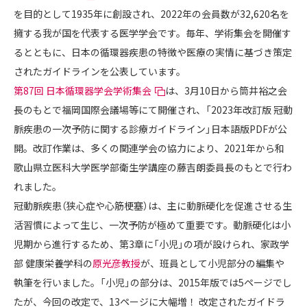
を目的として1935年に創設され、2022年の会員数が32,620名を
擁する我が国を代表する医学学会です。毎年、学術集会を開催す
るとともに、日本の循環器疾患の特徴や医療の実情に基づき策定
されたガイドラインを公表しています。
第87回 日本循環器学会学術集会
は、3月10日から筒井裕之会
長のもとで福岡国際会議場等にて開催され、「2023年改訂版 冠動
脈疾患の一次予防に関する診療ガイドライン」日本語版PDFが公
開。改訂作業は、多くの関連学会の協力により、2021年から和
歌山県立医科大学医学部衛生学講座の藤吉朗委員長のもとで行わ
れました。
冠動脈疾患（狭心症や心筋梗塞）は、主に動脈硬化を促進させる生
活習慣によって生じ、一次予防が極めて重要です。動脈硬化は小
児期から進行するため、第3章に「小児」の項が設けられ、家政学
部 健康栄養学科の
原光彦教授
が、班員として小児部分の編集や
執筆を行いました。「小児」の部分は、2015年版では5ページでし
たが、今回の改定で、13ページに大幅増！ 改定されたガイドラ