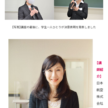
【写真】講座の最後に、学生一人ひとりが決意表明を発表しました
【講
師紹
介】
日本
航空
株式
会社