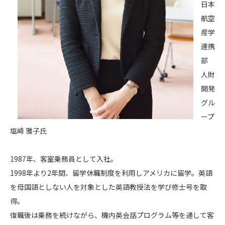
日本
航空
産学
連携
部
人財
開発
グル
ープ
塩崎 雅子氏
1987年、客室乗務員として入社。
1998年より2年間、留学休職制度を利用しアメリカに留学。英語
を母国語としない人を対象とした英語教授法を学び修士号を取
得。
復職後は乗務を続けながら、機内英会話プログラム等を通して客