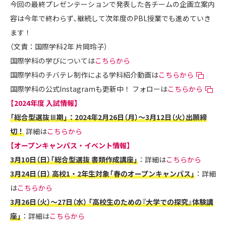
今回の最終プレゼンテーションで発表した各チームの企画立案内
容は今年で終わらず､継続して次年度のPBL授業でも進めていき
ます！
（文責：国際学科2年 片岡玲子）
国際学科の学びについては
こちらから
国際学科のチバテレ制作による学科紹介動画は
こちらから
国際学科の公式Instagramも更新中！ フォローは
こちらから
【2024年度 入試情報】
「総合型選抜Ⅲ期」：2024年2月26日（月）～3月12日（火）出願締
切！
詳細は
こちらから
【オープンキャンパス・イベント情報】
3月10日（日）「総合型選抜 書類作成講座」
：詳細は
こちらから
3月24日（日） 高校1・2年生対象「春のオープンキャンパス」
：詳細
は
こちらから
3月26日（火）～27日（水） 「高校生のための『大学での探究』体験講
座」
：詳細は
こちらから