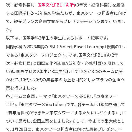
次・必修科目）」「
国際文化PBLⅢA
（3年次・必修科目）」を履修
する国際学科2～3年生の学生たちが、東京タワーの担当者に向け
て、観光プランの企画立案からプレゼンテーションまで行いまし
た。
以下は、国際学科2年生の学生によるレポート記事です。
国際学科の2023年度のPBL（Project Based Learning）授業の1つ
である「東京タワープロジェクト」では､国際文化PBLⅡA（2年
次・必修科目）と国際文化PBLⅢA（3年次・必修科目）を履修して
いる､国際学科の2年生と3年生合わせて12名が3つのチームに分
かれて､10代～20代の集客率の向上を目的としたプランの企画立
案を行いました｡
各チームの企画テーマは『東京タワー×KPOP』､『東京タワー
×IP』､『東京タワー×YouTuber』です｡ 各チームは1年間を通して
「若年層世代が行きたい東京タワーにするためにはどうするか」に
ついて思考し､企画立案をしました｡そして、今までの集大成とし
て､1月29日に、東京タワーの担当者に向けた最終プレゼンテー