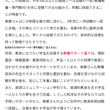
た。この制度は、大学3年次などの段階で一次試験の一部（教職教
養・専門教科）を先に受験できる仕組みで、早期に挑戦できるこ
とが特長です。
東郷さんはこの制度を最大限に活かし、3年次に一次試験の一部
に合格。その後もコツコツと学びを重ね、見事4年次に最終合格
を果たしました。早くから挑戦できたおかげで、具体的な目標を
持って勉強できたそうです。
和洋女子大学のサポートが “夢を現実に” 変える力に
将来、教員になりたい学生を支援する
教職サポート室
では、個別
面談・模擬面接・書類添削など、学生一人ひとりの目標や進度に
合わせたきめ細やかなサポートを行っています。東郷さんも教職
担当の先生やスタッフと何度も面談を重ね、支援を受けながら試
験対策を進め、安心して本番に臨むことができたといいます。
また、英語コミュニケーション学科でも、英語科教員を志す学生
一人ひとりの夢を全力で応援。こうした和洋女子大学ならではの
手厚いサポートのもと、東郷さんのように在学中に教員採用試験
へ挑戦し、合格を果たす学生が年々増えています。