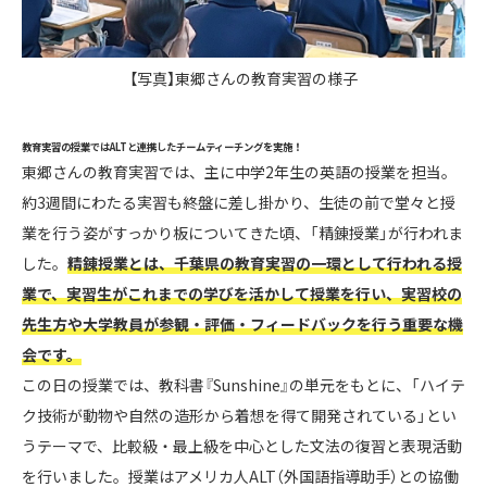
【写真】東郷さんの教育実習の様子
教育実習の授業ではALTと連携したチームティーチングを実施！
東郷さんの教育実習では、主に中学2年生の英語の授業を担当。
約3週間にわたる実習も終盤に差し掛かり、生徒の前で堂々と授
業を行う姿がすっかり板についてきた頃、「精錬授業」が行われま
した。
精錬授業とは、千葉県の教育実習の一環として行われる授
業で、実習生がこれまでの学びを活かして授業を行い、実習校の
先生方や大学教員が参観・評価・フィードバックを行う重要な機
会です。
この日の授業では、教科書『Sunshine』の単元をもとに、「ハイテ
ク技術が動物や自然の造形から着想を得て開発されている」とい
うテーマで、比較級・最上級を中心とした文法の復習と表現活動
を行いました。授業はアメリカ人ALT（外国語指導助手）との協働