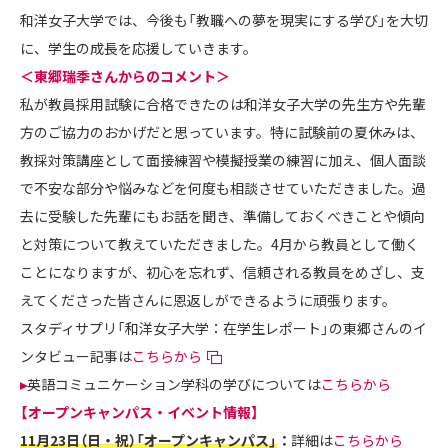
和洋女子大学では、今後も「教職への夢を現実にする学び」を大切
に、学生の成長を応援していきます。
＜東郷瑞季さんからのコメント＞
私が教員採用試験に合格できたのは和洋女子大学の先生方や先輩
方のご協力のおかげだと思っています。特に試験前の夏休みは、
教採対策講座として面接練習や模擬授業の練習に加え、個人面談
で不安な部分や悩みなどを何度も相談させていただきました。過
去に受験した先輩にもお話を聞き、準備しておくべきことや傾向
と対策について教えていただきました。4月から教員として働く
ことになりますが、初心を忘れず、信頼される教員をめざし、支
えてくださった皆さんに恩返しができるように頑張ります。
スタディサプリ「和洋女子大学：在学生レポート」の東郷さんのイ
ンタビュー記事は
こちらから
▸
英語コミュニケーション学科の学びについては
こちらから
【オープンキャンパス・イベント情報】
11
月23日（日・祝）「オープンキャンパス」
：
詳細は
こちらから