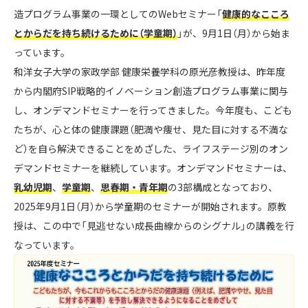
造プログラム事業の一環としてのWebセミナー「
健康的なこころ
とからだを持ち続けるために（学童期）
」が、9月1日（月）から始ま
っています。
和洋女子大学の家政学部 健康栄養学科の原光彦教授は、昨年度
から内閣府SIP戦略的イノベーション創造プログラム事業に関与
し、オンデマンドセミナーを行ってきました。今年度も、こども
たちが、心と体の健康課題（肥満や痩せ、見た目に対する不満な
ど）を自ら解決できることをめざした、ライフステージ別のオン
デマンドセミナーを継続しています。オンデマンドセミナーは、
乳幼児期
、
学童期
、
思春期・青年期
の3部構成となっており、
2025年9月1日（月）から学童期のセミナーが開始されます。原教
授は、この中で「見逃せない成長曲線からのシグナル」の講義を行
なっています。