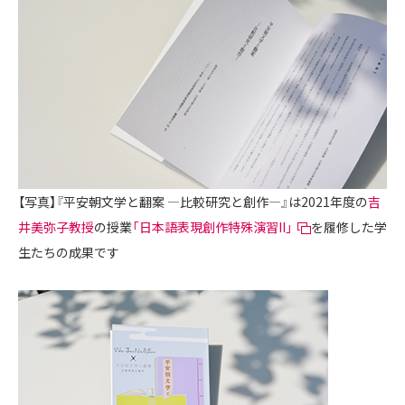
【写真】『平安朝文学と翻案 ―比較研究と創作―』は2021年度の
吉
井美弥子教授
の授業
「日本語表現創作特殊演習II」
を履修した学
生たちの成果です