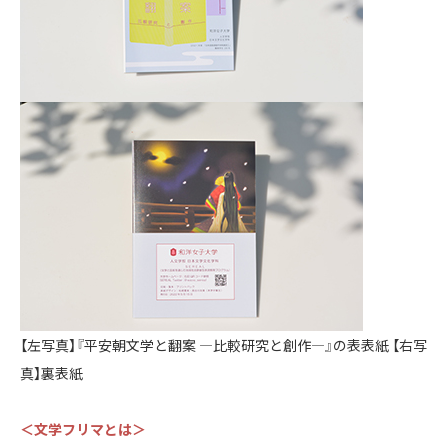
【左写真】『平安朝文学と翻案 ―比較研究と創作―』の表表紙 【右写
真】裏表紙
＜文学フリマとは＞