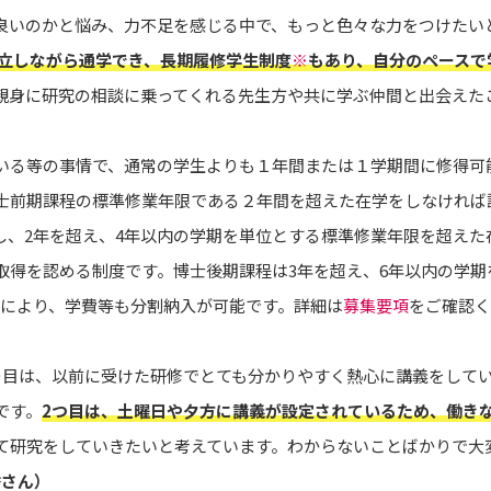
良いのかと悩み、力不足を感じる中で、もっと色々な力をつけたい
両立しながら通学でき、長期履修学生制度
※
もあり、自分のペースで
親身に研究の相談に乗ってくれる先生方や共に学ぶ仲間と出会えた
いる等の事情で、通常の学生よりも１年間または１学期間に修得可
士前期課程の標準修業年限である２年間を超えた在学をしなければ
し、2年を超え、4年以内の学期を単位とする標準修業年限を超えた
取得を認める制度です。博士後期課程は3年を超え、6年以内の学期
間により、学費等も分割納入が可能です。詳細は
募集要項
をご確認く
つ目は、以前に受けた研修でとても分かりやすく熱心に講義をして
です。
2つ目は、土曜日や夕方に講義が設定されているため、働き
て研究をしていきたいと考えています。わからないことばかりで大
さん）