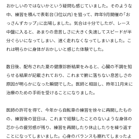
おかしいのではないかという疑問も感じていました。そのような
中、練習を積んで表彰台（3位以内）を狙って、昨年9月開催の「お
っさんずカップ」に出場しました。気合は十分でしたが、レース
中盤に入ると、あまりの息苦しさに大きく失速してスピードが半
分ぐらいになってしまい、速く走れなくなってしまいました。こ
れは明らかに身体がおかしいと感じた体験でした。
数日後、配布された夏の健康診断結果をみると、心臓の不調を知
らせる結果が記載されており、これまで腑に落ちない息苦しさの
原因が明らかになった瞬間でした。医師と相談し、昨年11月末に
治療のための手術を受けることになりました。
医師の許可を得て、今年から自転車の練習を徐々に再開したもの
の、練習後の翌日は、これまで経験したことのないような身体の
芯からの疲労感が残り、練習を再開したり休止したりを繰り返す
ことになってしまいました。心身のバランスも崩れてしまったよ