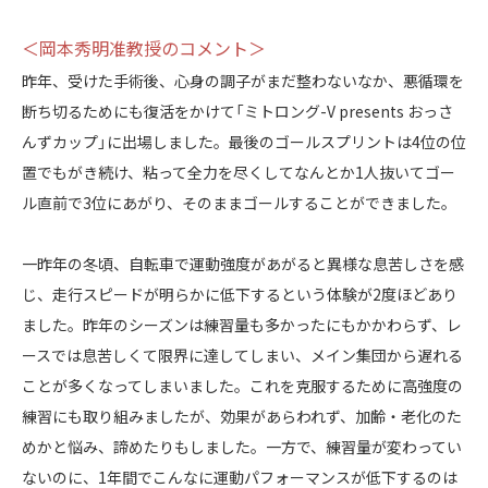
＜岡本秀明准教授のコメント＞
昨年、受けた手術後、心身の調子がまだ整わないなか、悪循環を
断ち切るためにも復活をかけて「ミトロング-V presents おっさ
んずカップ」に出場しました。最後のゴールスプリントは4位の位
置でもがき続け、粘って全力を尽くしてなんとか1人抜いてゴー
ル直前で3位にあがり、そのままゴールすることができました。
一昨年の冬頃、自転車で運動強度があがると異様な息苦しさを感
じ、走行スピードが明らかに低下するという体験が2度ほどあり
ました。昨年のシーズンは練習量も多かったにもかかわらず、レ
ースでは息苦しくて限界に達してしまい、メイン集団から遅れる
ことが多くなってしまいました。これを克服するために高強度の
練習にも取り組みましたが、効果があらわれず、加齢・老化のた
めかと悩み、諦めたりもしました。一方で、練習量が変わってい
ないのに、1年間でこんなに運動パフォーマンスが低下するのは