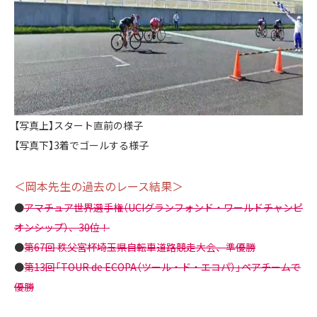
【写真上】スタート直前の様子
【写真下】3着でゴールする様子
＜岡本先生の過去のレース結果＞
●
アマチュア世界選手権（UCIグランフォンド・ワールドチャンピ
オンシップ）、30位！
●
第67回 秩父宮杯埼玉県自転車道路競走大会、準優勝
●
第13回「TOUR de ECOPA（ツール・ド・エコパ）」ペアチームで
優勝