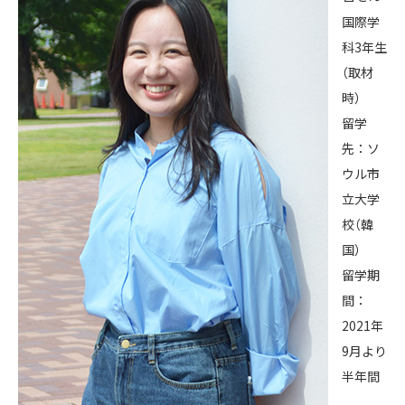
国際学
科3年生
（取材
時）
留学
先：ソ
ウル市
立大学
校（韓
国）
留学期
間：
2021年
9月より
半年間