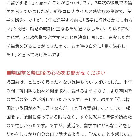
に留学する！」と思ったことがきっかけです。2年次の後期での留
学を考えていましたが、新型コロナウイルス感染症の影響で、留
学を断念。ですが、3年に進学する前に「留学に行けるかもしれな
い」と聞き、就活の時期と重なるため迷いましたが、やはり諦め
きれず、3年次後期で留学することを決意しました。充実した留
学生活を送ることができたので、あの時の自分に「良く決心し
た！」と言ってあげたいです。
■帰国前と帰国後の心境をお聞かせください
帰国前は、とにかく帰りたくない気持ちでいっぱいでした。半年
の間に韓国語も段々と聞き取れ、話せるようになり、より韓国で
の生活の楽しさが増していたからです。そして、改めて「私は韓
国という国が本当に好きなんだ！」と日々実感していました。帰
国後は、余韻に浸っている暇もなく、すぐに就活の準備を始めた
ので忙しかったです。ですが、就活で、留学中にどんなことをし
たかをしっかり自分の口で話せるように、学んだことや感じたこ