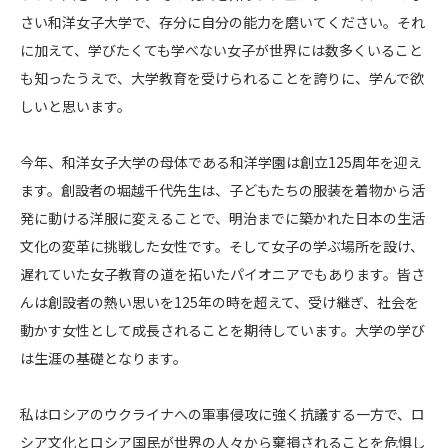
さい和洋女子大学で、存分に自分の能力を磨いてください。それ
に加えて、学びたくても学べない女子が世界には数多くいること
も知ったうえで、大学教育を受けられることを誇りに、学んで欲
しいと思います。
今年、和洋女子大学の母体である和洋学園は創立125周年を迎え
ます。創設者の堀越千代先生は、子どもたちの服装を着物から活
発に動ける洋服に変えることで、明治までに築かれた日本の生活
文化の変革に挑戦した女性です。そして女子の学ぶ場所を設け、
遅れていた女子教育の道を拓いたパイオニアでもあります。皆さ
んは創設者の熱い思いを125年の時を超えて、受け継ぎ、社会を
動かす女性として成長されることを期待しています。大学の学び
は生涯の基礎となります。
私はロシアのウクライナへの軍事侵攻に強く抗議する一方で、ロ
シア文化とロシア国民が世界の人々から棄損されることを危惧し