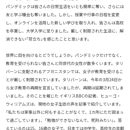
パンデミックは皆さんの日常生活をいとも簡単に奪い、さらには
友と学ぶ機会も奪いました。しかし、授業や行事の日程を変更
し、オンラインを活用した新しい学びを取り入れ、皆さんは高校
を卒業し、大学入学に至りました。厳しく制限された生活に、解
消できない「苛立ち」を感じたことと思います。
世界に目を向けるとどうでしょうか。パンデミックだけでなく、
教育を受けられない皆さんと同世代の女性が数多くいます。タリ
バーンに支配されるアフガニスタンでは、女子が教育を受けるこ
とが厳しく制限されています。タリバーンは、今年の3月24日か
ら女子教育の再開を宣言していましたが、再開は延期されてしま
いました。そのことを報じた イギリスBBCの記者、ヒューゴ・
ウィリアムズは、現地の女子生徒の声を記事で紹介しています。
「私たちは家事以外に何もすることがなくて、1カ所にただ固まっ
て過ごしています」、「勉強ができないなんて、死刑みたい」。答
えているのは15、16歳の女子で、日本では中学生、高校生の年齢