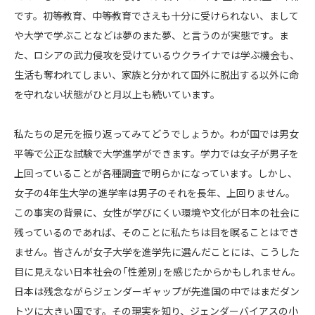
です。初等教育、中等教育でさえも十分に受けられない、まして
や大学で学ぶことなどは夢のまた夢、と言うのが実態です。ま
た、ロシアの武力侵攻を受けているウクライナでは学ぶ機会も、
生活も奪われてしまい、家族と分かれて国外に脱出する以外に命
を守れない状態がひと月以上も続いています。
私たちの足元を振り返ってみてどうでしょうか。わが国では男女
平等で公正な試験で大学進学ができます。学力では女子が男子を
上回っていることが各種調査で明らかになっています。しかし、
女子の4年生大学の進学率は男子のそれを長年、上回りません。
この事実の背景に、女性が学びにくい環境や文化が日本の社会に
残っているのであれば、そのことに私たちは目を瞑ることはでき
ません。皆さんが女子大学を進学先に選んだことには、こうした
目に見えない日本社会の「性差別」を感じたからかもしれません。
日本は残念ながらジェンダーギャップが先進国の中ではまだダン
トツに大きい国です。その現実を知り、ジェンダーバイアスの小