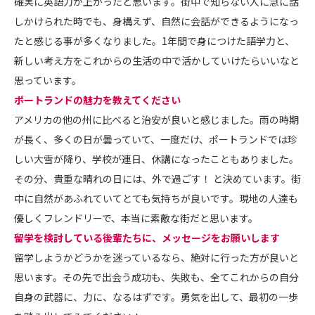
確実に英語力が上がったと思います。街中で知らない人に急に話
しかけられた時でも、身構えず、自然に会話ができるようになっ
たと感じる事が多くなりました。1年間で身につけた語学力と、
新しい考え方をこれからの生活の中で活かしていけたらいいなと
思っています。
――ポートランドの魅力を教えてください
アメリカの他の州に比べると治安が良いと感じました。雨の時期
が長く、多くの日が曇っていて、一度だけ、ポートランドでは珍
しい大雪が降り、学校が連日、休講になったこともありました。
その分、貴重な晴れの日には、外で過ごす！ と決めています。街
中に自然があふれていてとても気持ちが良いです。現地の人達も
優しくフレンドリーで、本当に素敵な街だと思います。
――留学を検討している後輩たちに、メッセージをお願いします
留学しようかどうかを迷っているなら、絶対に行った方が良いと
思います。その先で出会う成功も、失敗も、全てこれからの自分
自身の武器に、力に、なるはずです。勇気を出して、最初の一歩