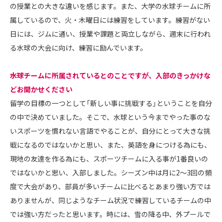
の授業との大きな違いを感じます。また、大学の水球チームに所
属しているので、火・木曜日には練習をしています。練習がない
日には、ジムに通い、授業や課題と両立しながら、週末に行われ
る水球の大会に向け、練習に励んでいます。
――水球チームに所属されているとのことですが、入部のきっかけな
どお聞かせください
留学の目標の一つとして「新しい事に挑戦する」ということを自分
の中で決めていました。そこで、水球という今までやった事のな
いスポーツを慣れない言語でやることが、自分にとって大きな挑
戦になるのではないかと思い、また、英語を身につける為にも、
現地の友達を作る為にも、スポーツチームに入る事が1番良いの
ではないかと思い、入部しました。シーズン中は月に2～3回の頻
度で大会があり、部員が多いチームに比べるとあまり強い方では
ありませんが、同じようなチーム状況で練習しているチームの中
では強い方だったと思います。時には、雪の降る中、外プールで