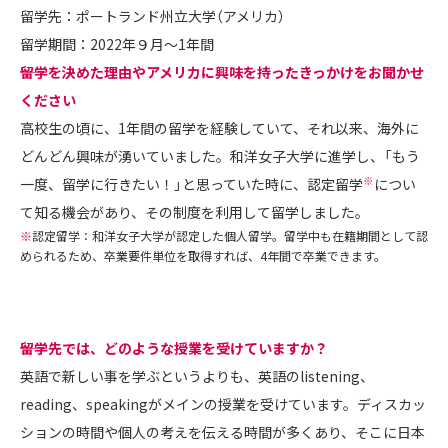
留学先：ポートランド州立大学（アメリカ）
留学期間：2022年９月～1年間
――留学を決めた理由やアメリカに興味を持ったきっかけをお聞かせ
ください
高校生の頃に、1年間の留学を経験していて、それ以来、海外に
どんどん興味が湧いていました。和洋女子大学に進学し、「もう
※
一度、留学に行きたい！」と思っていた時に、認定留学
につい
て知る機会があり、その制度を利用して留学しました。
※
認定留学：和洋女子大学が認定した個人留学。留学中も在籍期間として認
められるため、卒業要件単位を取得すれば、4年間で卒業できます。
――留学先では、どのような授業を受けていますか？
英語で新しい事を学ぶというよりも、英語のlistening、
reading、speakingがメインの授業を受けています。ディスカッ
ションの時間や個人の考えを伝える時間が多くあり、そこに日本