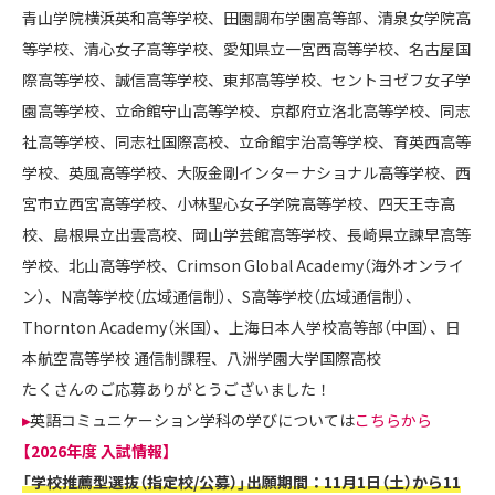
青山学院横浜英和高等学校、田園調布学園高等部、清泉女学院高
等学校、清心女子高等学校、愛知県立一宮西高等学校、名古屋国
際高等学校、誠信高等学校、東邦高等学校、セントヨゼフ女子学
園高等学校、立命館守山高等学校、京都府立洛北高等学校、同志
社高等学校、同志社国際高校、立命館宇治高等学校、育英西高等
学校、英風高等学校、大阪金剛インターナショナル高等学校、西
宮市立西宮高等学校、小林聖心女子学院高等学校、四天王寺高
校、島根県立出雲高校、岡山学芸館高等学校、長崎県立諫早高等
学校、北山高等学校、Crimson Global Academy（海外オンライ
ン）、N高等学校（広域通信制）、S高等学校（広域通信制）、
Thornton Academy（米国）、上海日本人学校高等部（中国）、日
本航空高等学校 通信制課程、八洲学園大学国際高校
たくさんのご応募ありがとうございました！
▸
英語コミュニケーション学科の学びについては
こちらから
【2026年度 入試情報】
「学校推薦型選抜
（指定校/公募）
」出願期間：11月1日（土）から11