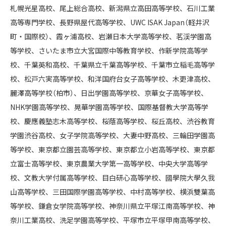
札幌光星高校、尾上総合高校、新潟県立高田高等学校、石川工業
高等専門学校、長野県屋代高等学校、UWC ISAK Japan（軽井沢
町・国際校）、霞ヶ浦高校、岩瀬日本大学高等学校、茗渓学園高
等学校、さいたま市立大宮国際中等教育学校、作新学院高等学
校、千葉英和高校、千葉県立千葉高等学校、千葉市立稲毛高等学
校、松戸六実高等学校、和洋国府台女子高等学校、木更津高校、
麗澤高等学校（柏市）、日出学園高等学校、京華女子高等学校、
NHK学園高等学校、晃華学園高等学校、国際基督教大学高等学
校、慶應義塾志木高等学校、桜蔭高等学校、桜丘高校、渋谷教育
学園渋谷高校、女子学院高等学校、大妻中野高校、三輪田学園高
等学校、東京都立園芸高等学校、東京都立小岩高等学校、東京都
立富士高等学校、東京農業大学第一高等学校、中央大学高等学
校、文教大学付属高等学校、目白研心高等学校、國學院大學久我
山高等学校、三田国際学園高等学校、中村高等学校、横浜雙葉高
等学校、鎌倉女学院高等学校、神奈川県立平塚江南高等学校、神
奈川工業高校、洗足学園高等学校、平塚市立平塚甲南高等学校、