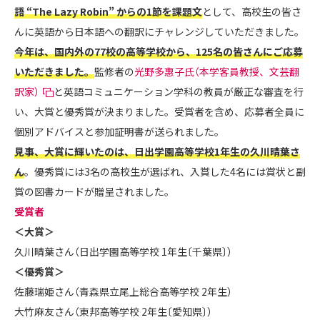
語 “The Lazy Robin” からの1節を課題文
として、高校生の皆さ
んに英語から日本語への翻訳にチャレンジしていただきました。
今年は、国内外の77校の高等学校から、125名の皆さんにご応募
いただきました。
監修者の
光野多惠子氏（本学客員教授、文芸翻
訳家）
と英語コミュニケーション学科の教員が厳正な審査を行
い、大賞と優秀賞が決まりました。受賞者を含め、応募者全員に
個別アドバイスと参加証明書が送られました。
見事、大賞に輝いたのは、日出学園高等学校1年生の久川晴葉さ
ん
。優秀賞には3名の高校生が選ばれ、入賞した4名には賞状と副
賞の図書カードが贈呈されました。
受賞者
＜大賞＞
久川晴葉さん（日出学園高等学校 1年生〔千葉県〕）
＜優秀賞＞
佐藤瑞姫さん（青森県立尾上総合高等学校 2年生）
大竹麻友さん（東邦高等学校 2年生〔愛知県〕）