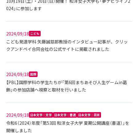
10月19日（土）・20日（日）開催！ 和洋女子大学も「夢ナビライブ2
024」に参加します
2024/09/18
こども
こども発達学科 矢藤誠慈郎教授のインタビュー記事が、クリッ
クアンドペイ合同会社の公式サイトに掲載されました
2024/09/18
国際
【PBL】国際学科の学生たちが「第6回まちあそび人生ゲームin葛
飾」の参加店舗へ視察と取材を行いました
2024/09/18
日本文学：文学
日本文学：書道
日本文学：芸術
令和6（2024）年度「第53回 和洋女子大学 夏期公開講座（書道）」を
開催しました