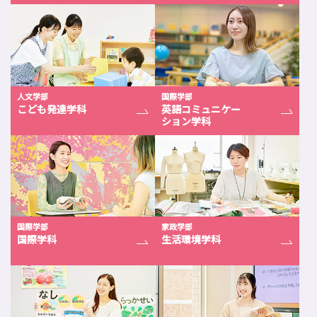
人文学部
国際学部
こども発達学科
英語コミュニケー
ション学科
国際学部
家政学部
国際学科
生活環境学科